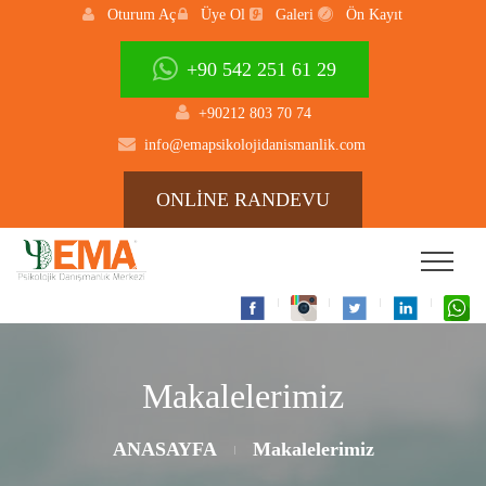
Oturum Aç
Üye Ol
Galeri
Ön Kayıt
+90 542 251 61 29
+90212 803 70 74
info@emapsikolojidanismanlik.com
ONLİNE RANDEVU
Makalelerimiz
ANASAYFA
Makalelerimiz