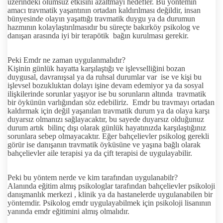
üzerindeki olumsuz etkisini azaltmayı hedefler. Bu yöntemin
amacı travmatik yaşantının ortadan kaldırılması değildir, insan
bünyesinde olayın yaşattığı travmatik duygu ya da durumun
hazmının kolaylaştırılmasıdır bu süreçte bakırköy psikolog ve
danışan arasında iyi bir terapötik bağın kurulması gerekir.
Peki Emdr ne zaman uygulanmalıdır?
Kişinin günlük hayatta karşılaştığı ve işlevselliğini bozan
duygusal, davranışsal ya da ruhsal durumlar var ise ve kişi bu
işlevsel bozukluktan dolayı işine devam edemiyor ya da sosyal
ilişkilerinde sorunlar yaşıyor ise bu sorunların altında travmatik
bir öykünün varlığından söz edebiliriz. Emdr bu travmayı ortadan
kaldırmak için değil yaşanılan travmatik durum ya da olaya karşı
duyarsız olmanızı sağlayacaktır, bu sayede duyarsız olduğunuz
durum artık bilinç dışı olarak günlük hayatınızda karşılaştığınız
sorunlara sebep olmayacaktır. Eğer bahçelievler psikolog gerekli
görür ise danışanın travmatik öyküsüne ve yaşına bağlı olarak
bahçelievler aile terapisi ya da çift terapisi de uygulayabilir.
Peki bu yöntem nerde ve kim tarafından uygulanabilr?
Alanında eğitim almış psikologlar tarafından bahçelievler psikoloji
danışmanlık merkezi , klinik ya da hastanelerde uygulanabilen bir
yöntemdir. Psikolog emdr uygulayabilmek için psikoloji lisanının
yanında emdr eğitimini almış olmalıdır.