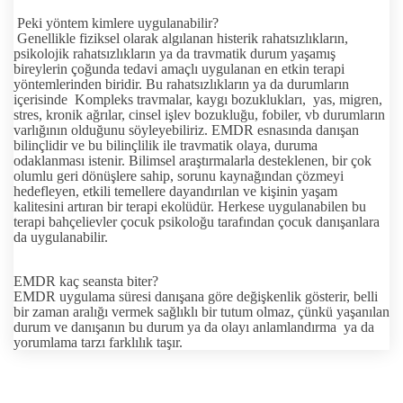
Peki yöntem kimlere uygulanabilir?
Genellikle fiziksel olarak algılanan histerik rahatsızlıkların,
psikolojik rahatsızlıkların ya da travmatik durum yaşamış
bireylerin çoğunda tedavi amaçlı uygulanan en etkin terapi
yöntemlerinden biridir. Bu rahatsızlıkların ya da durumların
içerisinde Kompleks travmalar, kaygı bozuklukları, yas, migren,
stres, kronik ağrılar, cinsel işlev bozukluğu, fobiler, vb durumların
varlığının olduğunu söyleyebiliriz. EMDR esnasında danışan
bilinçlidir ve bu bilinçlilik ile travmatik olaya, duruma
odaklanması istenir. Bilimsel araştırmalarla desteklenen, bir çok
olumlu geri dönüşlere sahip, sorunu kaynağından çözmeyi
hedefleyen, etkili temellere dayandırılan ve kişinin yaşam
kalitesini artıran bir terapi ekolüdür. Herkese uygulanabilen bu
terapi bahçelievler çocuk psikoloğu tarafından çocuk danışanlara
da uygulanabilir.
EMDR kaç seansta biter?
EMDR uygulama süresi danışana göre değişkenlik gösterir, belli
bir zaman aralığı vermek sağlıklı bir tutum olmaz, çünkü yaşanılan
durum ve danışanın bu durum ya da olayı anlamlandırma ya da
yorumlama tarzı farklılık taşır.