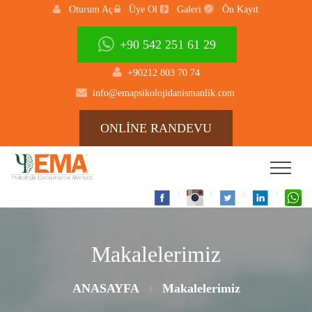
Oturum Aç
Üye Ol
Galeri
Ön Kayıt
+90 542 251 61 29
+90212 803 70 74
info@emapsikolojidanismanlik.com
ONLİNE RANDEVU
Makalelerimiz
ANASAYFA
Makalelerimiz