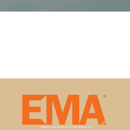
PSİKOLOJİK DANIŞMANLIK MERKEZİ