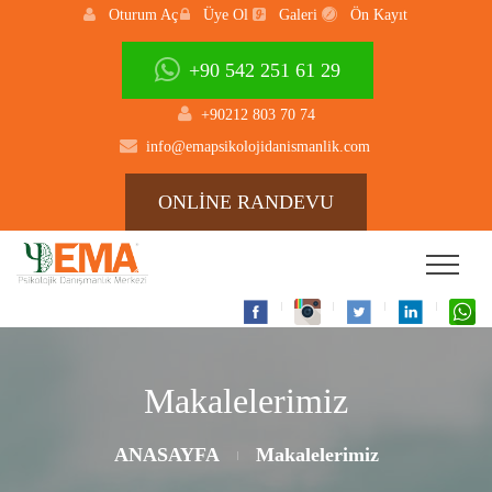
Oturum Aç
Üye Ol
Galeri
Ön Kayıt
+90 542 251 61 29
+90212 803 70 74
info@emapsikolojidanismanlik.com
ONLİNE RANDEVU
Makalelerimiz
ANASAYFA
Makalelerimiz