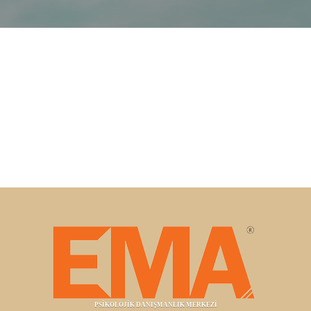
PSİKOLOJİK DANIŞMANLIK MERKEZİ