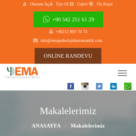
Oturum Aç
Üye Ol
Galeri
Ön Kayıt
+90 542 251 61 29
+90212 803 70 74
info@emapsikolojidanismanlik.com
ONLİNE RANDEVU
Makalelerimiz
ANASAYFA
Makalelerimiz